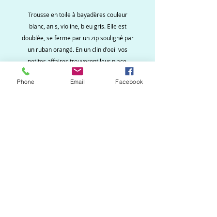
Trousse en toile à bayadères couleur
blanc, anis, violine, bleu gris. Elle est
doublée, se ferme par un zip souligné par
un ruban orangé. En un clin d'oeil vos
petites affaires trouveront leur place.
Phone
Email
Facebook
Ne ratez aucune
nouveauté, inscrivez vous
à la newsletter !
S`abonner maintenant