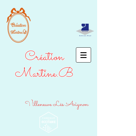
Création
Martine.B
Villeneuve Lès Avignon