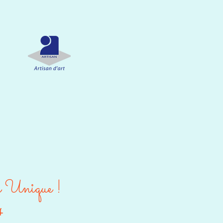
e Unique !
4