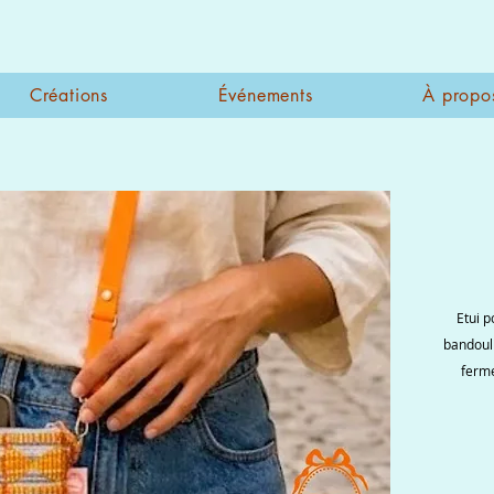
Créations
Événements
À propo
Etui p
bandouli
ferme