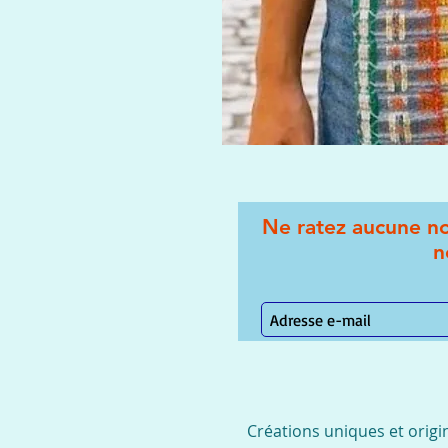
Ne ratez aucune no
n
Créations uniques et origi