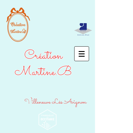
Création
Martine.B
Villeneuve Lès Avignon