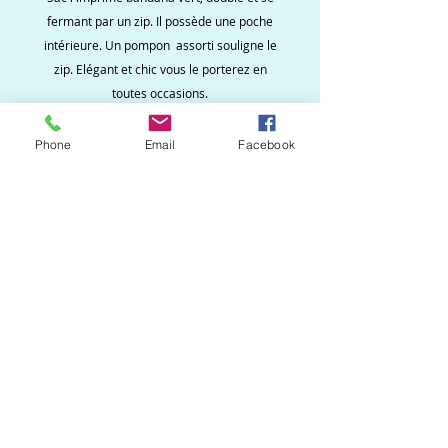
fermant par un zip. Il possède une poche
intérieure. Un pompon assorti souligne le
zip. Elégant et chic vous le porterez en
toutes occasions.
Phone
Email
Facebook
Ne ratez aucune
nouveauté, inscrivez vous
à la newsletter !
S`abonner maintenant
Création Martine.B
Créations uniques et originales de