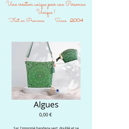
Une création unique pour une Personne
Unique !
Fait en Provence Since
2004
Algues
Prix
0,00 €
Sac l'imprimé bandana vert, doublé et se