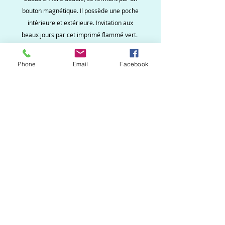
bouton magnétique. Il possède une poche
intérieure et extérieure. Invitation aux
beaux jours par cet imprimé flammé vert.
Phone
Email
Facebook
Ne ratez aucune
nouveauté, inscrivez vous
à la newsletter !
S`abonner maintenant
Création Martine.B
Créations uniques et originales de
pochettes, manchettes, sacs