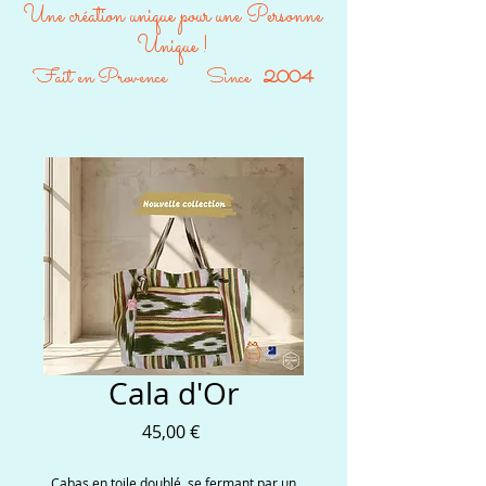
Une création unique pour une Personne
Unique !
Fait en Provence Since
2004
Cala d'Or
Prix
45,00 €
Cabas en toile doublé, se fermant par un