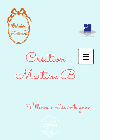
Création
Martine.B
Villeneuve Lès Avignon