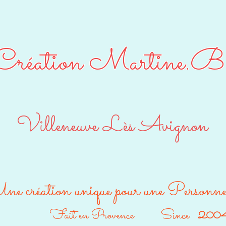
Création Martine.B
Villeneuve Lès Avignon
ne création unique pour une Personn
Fait en Provence Since
200