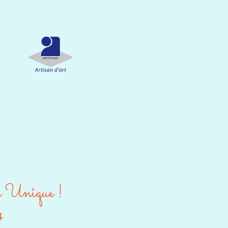
e Unique !
4