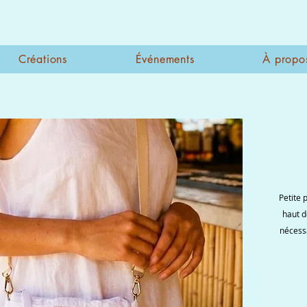
Créations
Événements
À propo
Petite 
haut d
nécess