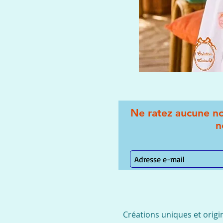
Ne ratez aucune no
n
Créations uniques et origi