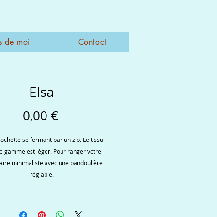
s de moi
Contact
Elsa
Prix
0,00 €
pochette se fermant par un zip. Le tissu
e gamme est léger. Pour ranger votre
aire minimaliste avec une bandoulière
réglable.