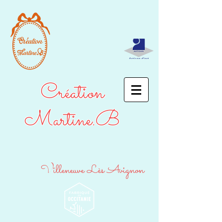
Création
Martine.B
Villeneuve Lès Avignon