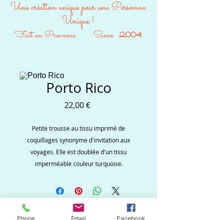
Une création unique pour une Personne
Unique !
Fait en Provence Since
2004
Porto Rico
Prix
22,00 €
Petite trousse au tissu imprimé de
coquillages synonyme d'invitation aux
voyages. Elle est doublée d'un tissu
imperméable couleur turquoise.
Ne ratez aucune
Phone
Email
Facebook