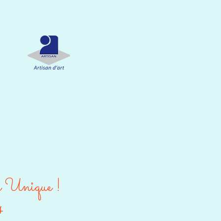
e Unique !
4