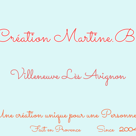
Création Martine.B
Villeneuve Lès Avignon
ne création unique pour une Personn
Fait en Provence Since
200