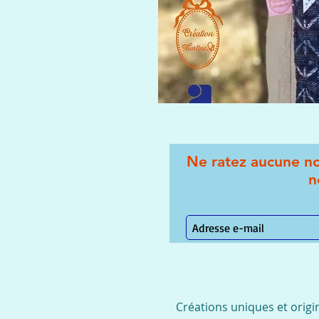
Ne ratez aucune no
n
Créations uniques et origi