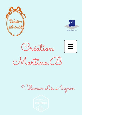
Création
Martine.B
Villeneuve Lès Avignon