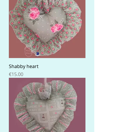
Shabby heart
Price
€15.00