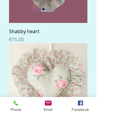
Shabby heart
Price
€15.00
Phone
Email
Facebook
Shabby heart