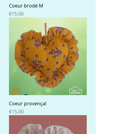
Coeur brodé M
Price
€15.00
Coeur provençal
Price
€15.00