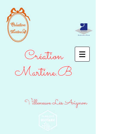
Création
Martine.B
Villeneuve Lès Avignon