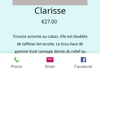
Clarisse
Price
€27.00
Trousse assortie au cabas. Elle est doublée
de taffetas terracotta. Le tissu haut de
gamme tissé cannage donne du relief au
modèle. Un pompon souligne le zip
Phone
Email
Facebook
Ne ratez aucune
nouveauté, inscrivez vous
à la newsletter !
S`abonner maintenant