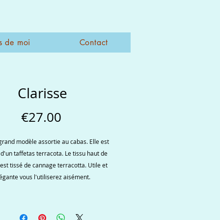
s de moi
Contact
Clarisse
Price
€27.00
grand modèle assortie au cabas. Elle est
d'un taffetas terracota. Le tissu haut de
t tissé de cannage terracotta. Utile et
égante vous l'utiliserez aisément.