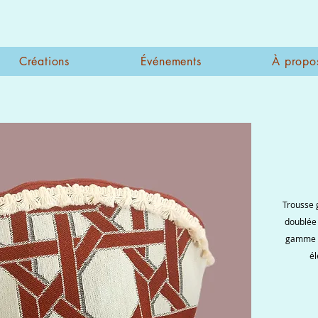
Créations
Événements
À propo
Trousse 
doublée 
gamme es
él