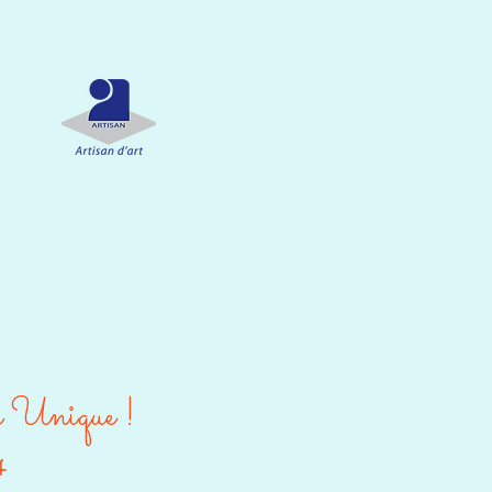
e Unique !
4