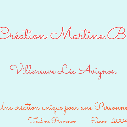
Création Martine.B
Villeneuve Lès Avignon
ne création unique pour une Personn
Fait en Provence Since
200