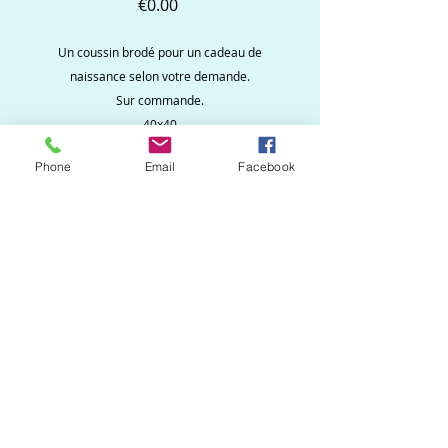
Price
€0.00
Un coussin brodé pour un cadeau de
naissance selon votre demande.
Sur commande.
40x40
Phone
Email
Facebook
Ne ratez aucune
nouveauté, inscrivez vous
à la newsletter !
S`abonner maintenant