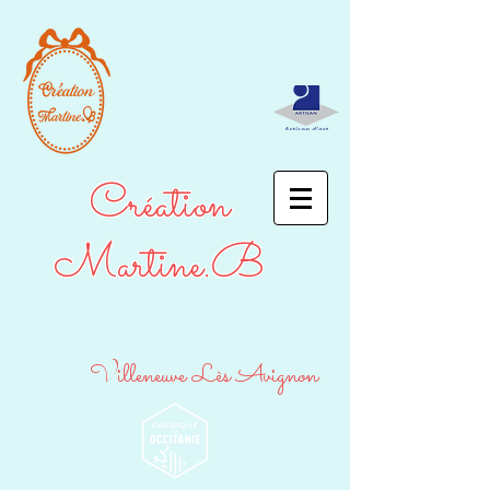
Création
Martine.B
Villeneuve Lès Avignon