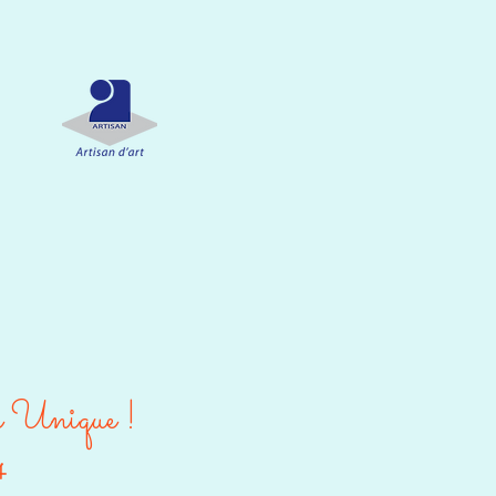
e Unique !
4