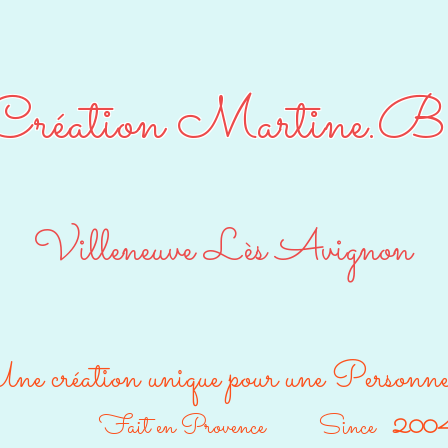
Création Martine.B
Villeneuve Lès Avignon
ne création unique pour une Personn
Fait en Provence Since
200