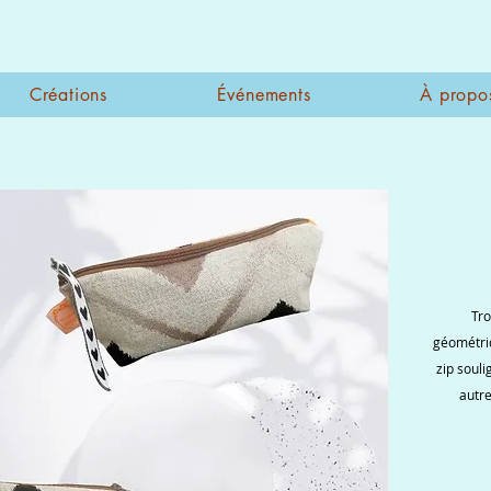
Créations
Événements
À propo
Tro
géométriq
zip souli
autre