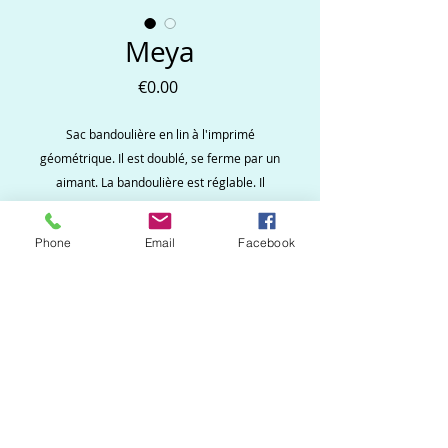
Meya
Price
€0.00
Sac bandoulière en lin à l'imprimé
géométrique. Il est doublé, se ferme par un
aimant. La bandoulière est réglable. Il
possède une poche intérieure. Elégant et
stylé, vous le porterez en toutes occasions.
Phone
Email
Facebook
Ne ratez aucune
nouveauté, inscrivez vous
à la newsletter !