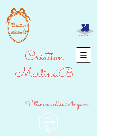
Création
Martine.B
Villeneuve Lès Avignon