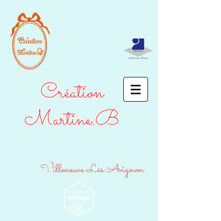
Création
Martine.B
Villeneuve Lès Avignon