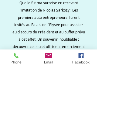
Quelle fut ma surprise en recevant
l'invitation de Nicolas Sarkozy! Les
premiers auto entrepreneurs furent
invités au Palais de l'Elysée pour assister
au discours du Président et au buffet prévu
à cet effet. Un souvenir inoubliable :
découvrir ce lieu et offrir en remerciement
deux pochons.
Phone
Email
Facebook
Ne ratez aucune
nouveauté, inscrivez vous
à la newsletter !
S`abonner maintenant