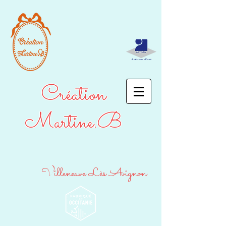
Création
Martine.B
Villeneuve Lès Avignon