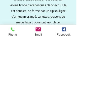
violine brodé d'arabesques blanc écru. Elle
est doublée, se ferme par un zip souligné
d'un ruban orangé. Lunettes, crayons ou
maquillage trouveront leur place.
Phone
Email
Facebook
Ne ratez aucune
nouveauté, inscrivez vous
à la newsletter !
S`abonner maintenant
Création Martine.B
Créations uniques et originales de