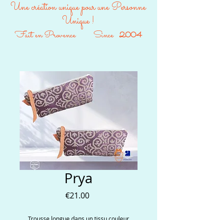
Une création unique pour une Personne
Unique !
Fait en Provence Since
2004
Prya
Price
€21.00
Trousse longue dans un tissu couleur