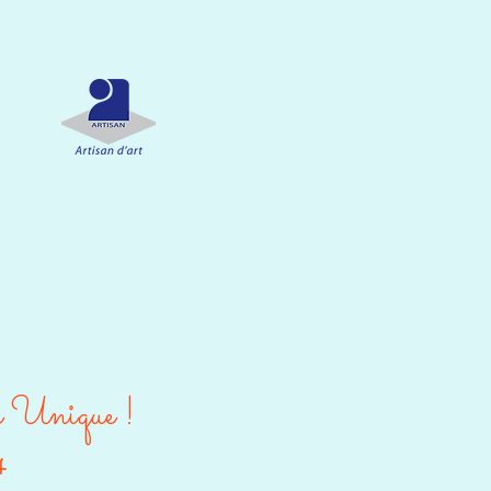
e Unique !
4