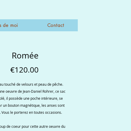
s de moi
Contact
Romée
Price
€120.00
u touché de velours et peau de pêche.
ne oeuvre de Jean-Daniel Rohrer, ce sac
blé, il possède une poche intérieure, se
r un bouton magnétique, les anses sont
. Vous le porterez en toutes occasions.
coup de coeur pour cette autre oeuvre du