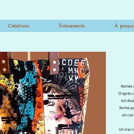
Créations
Événements
À propo
Romée a
D'après u
est dou
ferme pa
en cuir
Un vrai 