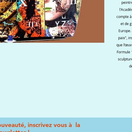
peintr
l'Acadé
compte à 
et de 
Europe. 
paix", in
que l’œu
Formule 
sculptur
d
uveauté, inscrivez vous à la