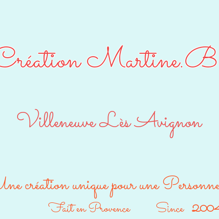
Création Martine.B
Villeneuve Lès Avignon
ne création unique pour une Personn
Fait en Provence Since
200