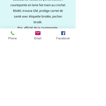
courtepointe en laine fait main au crochet
80x80, trousse GM, protège carnet de
santé avec étiquette brodée, pochon
brodé.
Prix affiché de la courtepointe.
Phone
Email
Facebook
Ne ratez aucune
nouveauté, inscrivez vous
à la newsletter !
S`abonner maintenant
Création Martine.B