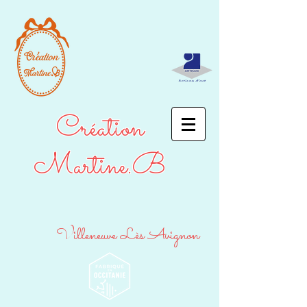
Création
Martine.B
Villeneuve Lès Avignon