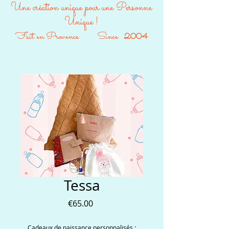
Une création unique pour une Personne
Unique !
Fait en Provence Since
2004
Tessa
Price
€65.00
Cadeaux de naissance personnalisés :